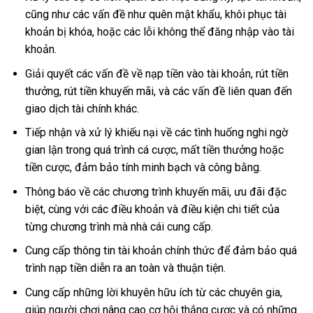
cũng như các vấn đề như quên mật khẩu, khôi phục tài
khoản bị khóa, hoặc các lỗi không thể đăng nhập vào tài
khoản.
Giải quyết các vấn đề về nạp tiền vào tài khoản, rút tiền
thưởng, rút tiền khuyến mãi, và các vấn đề liên quan đến
giao dịch tài chính khác.
Tiếp nhận và xử lý khiếu nại về các tình huống nghi ngờ
gian lận trong quá trình cá cược, mất tiền thưởng hoặc
tiền cược, đảm bảo tính minh bạch và công bằng.
Thông báo về các chương trình khuyến mãi, ưu đãi đặc
biệt, cùng với các điều khoản và điều kiện chi tiết của
từng chương trình mà nhà cái cung cấp.
Cung cấp thông tin tài khoản chính thức để đảm bảo quá
trình nạp tiền diễn ra an toàn và thuận tiện.
Cung cấp những lời khuyên hữu ích từ các chuyên gia,
giúp người chơi nâng cao cơ hội thắng cược và có những