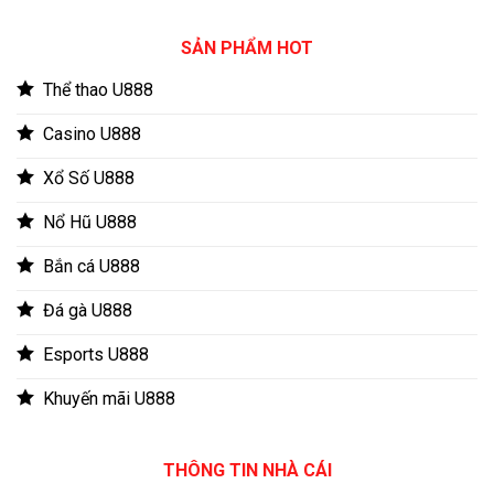
SẢN PHẨM HOT
Thể thao U888
Casino U888
Xổ Số U888
Nổ Hũ U888
Bắn cá U888
Đá gà U888
Esports U888
Khuyến mãi U888
THÔNG TIN NHÀ CÁI