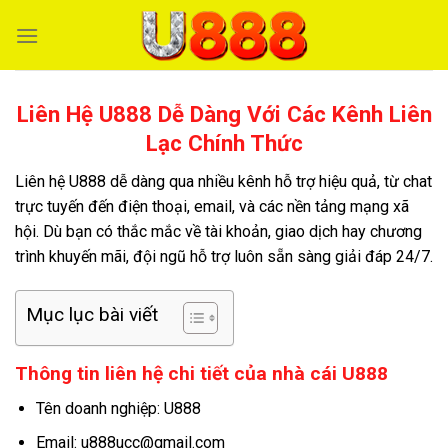
Skip
to
content
Liên Hệ U888 Dễ Dàng Với Các Kênh Liên
Lạc Chính Thức
Liên hệ
U888 dễ dàng qua nhiều kênh hỗ trợ hiệu quả, từ chat
trực tuyến đến điện thoại, email, và các nền tảng mạng xã
hội. Dù bạn có thắc mắc về tài khoản, giao dịch hay chương
trình khuyến mãi, đội ngũ hỗ trợ luôn sẵn sàng giải đáp 24/7.
Mục lục bài viết
Thông tin liên hệ chi tiết của nhà cái U888
Tên doanh nghiệp: U888
Email:
u888ucc@gmail.com