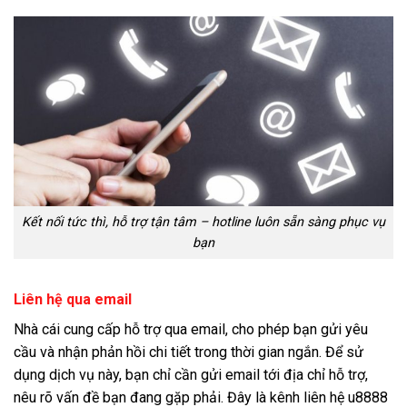
Kết nối tức thì, hỗ trợ tận tâm – hotline luôn sẵn sàng phục vụ
bạn
Liên hệ qua email
Nhà cái cung cấp hỗ trợ qua email, cho phép bạn gửi yêu
cầu và nhận phản hồi chi tiết trong thời gian ngắn. Để sử
dụng dịch vụ này, bạn chỉ cần gửi email tới địa chỉ hỗ trợ,
nêu rõ vấn đề bạn đang gặp phải. Đây là kênh liên hệ
u8888