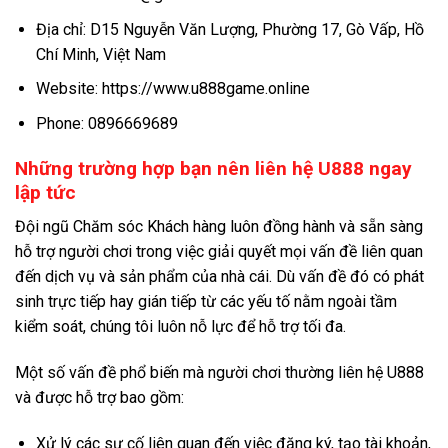
Địa chỉ: D15 Nguyễn Văn Lượng, Phường 17, Gò Vấp, Hồ
Chí Minh, Việt Nam
Website:
https://www.u888game.online
Phone: 0896669689
Những trường hợp bạn nên liên hệ U888 ngay
lập tức
Đội ngũ Chăm sóc Khách hàng luôn đồng hành và sẵn sàng
hỗ trợ người chơi trong việc giải quyết mọi vấn đề liên quan
đến dịch vụ và sản phẩm của nhà cái. Dù vấn đề đó có phát
sinh trực tiếp hay gián tiếp từ các yếu tố nằm ngoài tầm
kiểm soát, chúng tôi luôn nỗ lực để hỗ trợ tối đa.
Một số vấn đề phổ biến mà người chơi thường liên hệ
U888
và được hỗ trợ bao gồm:
Xử lý các sự cố liên quan đến việc đăng ký, tạo tài khoản,