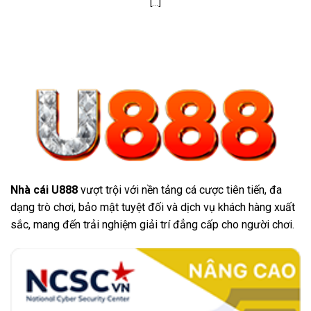
những [...]
Nhà cái U888
vượt trội với nền tảng cá cược tiên tiến, đa
dạng trò chơi, bảo mật tuyệt đối và dịch vụ khách hàng xuất
sắc, mang đến trải nghiệm giải trí đẳng cấp cho người chơi.