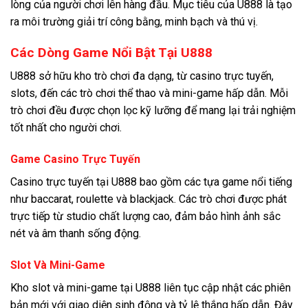
lòng của người chơi lên hàng đầu. Mục tiêu của U888 là tạo
ra môi trường giải trí công bằng, minh bạch và thú vị.
Các Dòng Game Nổi Bật Tại U888
U888 sở hữu kho trò chơi đa dạng, từ casino trực tuyến,
slots, đến các trò chơi thể thao và mini-game hấp dẫn. Mỗi
trò chơi đều được chọn lọc kỹ lưỡng để mang lại trải nghiệm
tốt nhất cho người chơi.
Game Casino Trực Tuyến
Casino trực tuyến tại U888 bao gồm các tựa game nổi tiếng
như baccarat, roulette và blackjack. Các trò chơi được phát
trực tiếp từ studio chất lượng cao, đảm bảo hình ảnh sắc
nét và âm thanh sống động.
Slot Và Mini-Game
Kho slot và mini-game tại U888 liên tục cập nhật các phiên
bản mới với giao diện sinh động và tỷ lệ thắng hấp dẫn. Đây