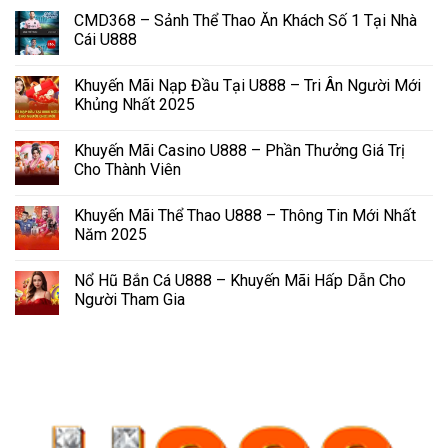
CMD368 – Sảnh Thể Thao Ăn Khách Số 1 Tại Nhà
Cái U888
Khuyến Mãi Nạp Đầu Tại U888 – Tri Ân Người Mới
Khủng Nhất 2025
Khuyến Mãi Casino U888 – Phần Thưởng Giá Trị
Cho Thành Viên
Khuyến Mãi Thể Thao U888 – Thông Tin Mới Nhất
Năm 2025
Nổ Hũ Bắn Cá U888 – Khuyến Mãi Hấp Dẫn Cho
Người Tham Gia