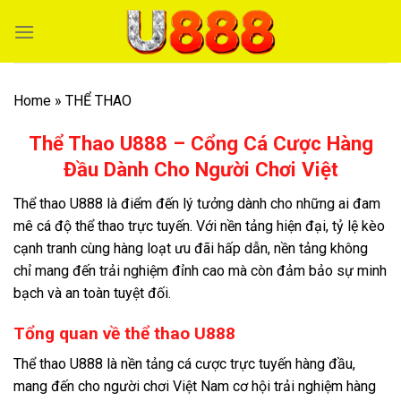
Skip
to
content
Home
»
THỂ THAO
Thể Thao U888 – Cổng Cá Cược Hàng
Đầu Dành Cho Người Chơi Việt
Thể thao
U888 là điểm đến lý tưởng dành cho những ai đam
mê cá độ thể thao trực tuyến. Với nền tảng hiện đại, tỷ lệ kèo
cạnh tranh cùng hàng loạt ưu đãi hấp dẫn, nền tảng không
chỉ mang đến trải nghiệm đỉnh cao mà còn đảm bảo sự minh
bạch và an toàn tuyệt đối.
Tổng quan về thể thao U888
Thể thao U888 là nền tảng cá cược trực tuyến hàng đầu,
mang đến cho người chơi Việt Nam cơ hội trải nghiệm hàng