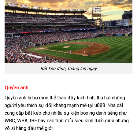
Bắt kèo đỉnh, thắng lớn ngay
Quyền anh
Quyền anh là bộ môn thể thao đầy kịch tính, thu hút những
người yêu thích sự đối kháng mạnh mẽ
tại u888
. Nhà cái
cung cấp bắt kèo cho nhiều sự kiện boxing danh tiếng như
WBC, WBA, IBF hay các trận đấu siêu kinh điển giữa những
võ sĩ hàng đầu thế giới.