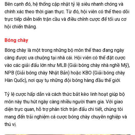
Bên cạnh đó, hệ thống cập nhật tỷ lệ siêu nhanh chóng và
chính xác theo thời gian thực. Từ đó, hội viên có thể theo dõi
trực tiếp diễn biến trận cầu và điều chỉnh cược để tối ưu cơ
hội chiến thắng.
Bóng chày
Bóng chày là một trong những bộ môn thể thao đang ngày
càng được ưa chuộng tại nhà cái. Hội viên có thể đặt cược
vào các giải đấu lớn như MLB (Giải bóng chày nhà nghề Mỹ),
NPB (Giải bóng chày Nhật Bản) hoặc KBO (Giải bóng chày
Hàn Quốc), nơi quy tụ những đội bóng hàng đầu thế giới.
Tỷ lệ cược hấp dẫn và cách thức bắt kèo linh hoạt giúp bộ
môn này thu hút ngày càng nhiều người tham gia. Với giao
diện trực quan, hỗ trợ phân tích trận đấu chi tiết, chúng tôi
mang đến trải nghiệm cá cược bóng chày chuyên nghiệp và
thú vị.