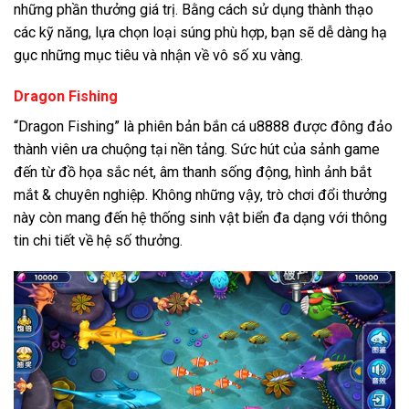
những phần thưởng giá trị. Bằng cách sử dụng thành thạo
các kỹ năng, lựa chọn loại súng phù hợp, bạn sẽ dễ dàng hạ
gục những mục tiêu và nhận về vô số xu vàng.
Dragon Fishing
“Dragon Fishing” là phiên bản bắn cá
u8888
được đông đảo
thành viên ưa chuộng tại nền tảng. Sức hút của sảnh game
đến từ đồ họa sắc nét, âm thanh sống động, hình ảnh bắt
mắt & chuyên nghiệp. Không những vậy, trò chơi đổi thưởng
này còn mang đến hệ thống sinh vật biển đa dạng với thông
tin chi tiết về hệ số thưởng.