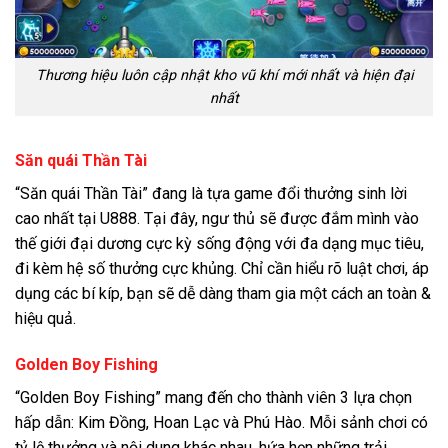
Thương hiệu luôn cập nhật kho vũ khí mới nhất và hiện đại
nhất
Săn quái Thần Tài
“Săn quái Thần Tài” đang là tựa game đổi thưởng sinh lời
cao nhất tại U888. Tại đây, ngư thủ sẽ được đắm mình vào
thế giới đại dương cực kỳ sống động với đa dạng mục tiêu,
đi kèm hệ số thưởng cực khủng. Chỉ cần hiểu rõ luật chơi, áp
dụng các bí kíp, bạn sẽ dễ dàng tham gia một cách an toàn &
hiệu quả.
Golden Boy Fishing
“Golden Boy Fishing” mang đến cho thành viên 3 lựa chọn
hấp dẫn: Kim Đồng, Hoan Lạc và Phú Hào. Mỗi sảnh chơi có
tỷ lệ thưởng và nội dung khác nhau, hứa hẹn những trải