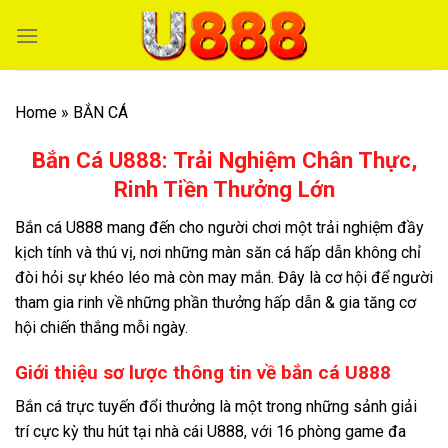
Skip
to
content
Home
»
BẮN CÁ
Bắn Cá U888: Trải Nghiệm Chân Thực,
Rinh Tiền Thưởng Lớn
Bắn cá
U888 mang đến cho người chơi một trải nghiệm đầy
kịch tính và thú vị, nơi những màn săn cá hấp dẫn không chỉ
đòi hỏi sự khéo léo mà còn may mắn. Đây là cơ hội để người
tham gia rinh về những phần thưởng hấp dẫn & gia tăng cơ
hội chiến thắng mỗi ngày.
Giới thiệu sơ lược thông tin về bắn cá U888
Bắn cá trực tuyến đổi thưởng là một trong những sảnh giải
trí cực kỳ thu hút tại nhà cái
U888
, với 16 phòng game đa