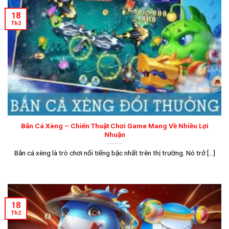
18
Th2
Bắn Cá Xèng – Chiến Thuật Chơi Game Mang Về Nhiều Lợi
Nhuận
Bắn cá xèng là trò chơi nổi tiếng bậc nhất trên thị trường. Nó trở [...]
18
Th2