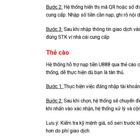
Bước 2:
Hệ thống hiển thị mã QR hoặc số đi
cung cấp. Nhập số tiền cần nạp, ghi rõ nội
Bước 3:
Sau khi nhập thông tin giao dịch vào
đúng STK ví nhà cái cung cấp.
Thẻ cào
Hệ thống hỗ trợ nạp tiền U888 qua thẻ cào 
thống, dễ thực hiện dù bạn là tân thủ.
Bước 1:
Thực hiện việc đăng nhập tài khoản
Bước 2:
Sau khi chọn, hệ thống sẽ chuyển đến
khi nhấn vào xác nhận, hệ thống xử lý và cộn
Lưu ý: Kiểm tra kỹ mệnh giá, số seri trước 
hơn do phí giao dịch.