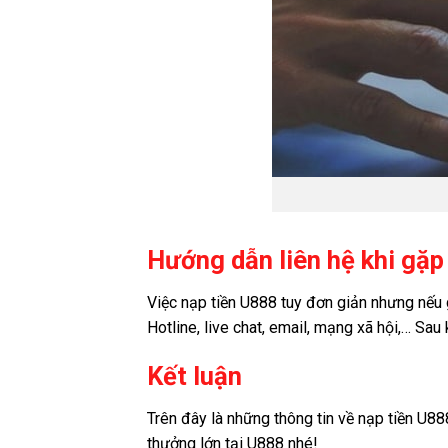
Hướng dẫn liên hệ khi gặp 
Việc nạp tiền U888 tuy đơn giản nhưng nếu g
Hotline, live chat, email, mạng xã hội,… Sau 
Kết luận
Trên đây là những thông tin về nạp tiền U88
thưởng lớn tại U888 nhé!