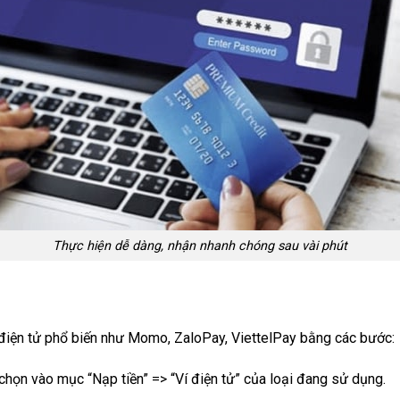
Thực hiện dễ dàng, nhận nhanh chóng sau vài phút
í điện tử phổ biến như Momo, ZaloPay, ViettelPay bằng các bước:
chọn vào mục “Nạp tiền” => “Ví điện tử” của loại đang sử dụng.