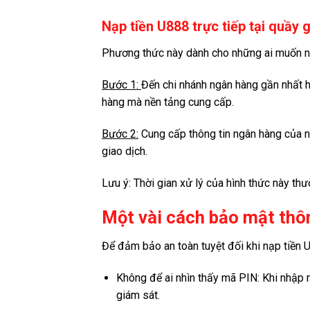
Nạp tiền U888 trực tiếp tại quầy 
Phương thức này dành cho những ai muốn nạp
Bước 1:
Đến chi nhánh ngân hàng gần nhất h
hàng mà nền tảng cung cấp.
Bước 2:
Cung cấp thông tin ngân hàng của nh
giao dịch.
Lưu ý: Thời gian xử lý của hình thức này th
Một vài cách bảo mật thôn
Để đảm bảo an toàn tuyệt đối khi nạp tiền U
Không để ai nhìn thấy mã PIN: Khi nhập
giám sát.