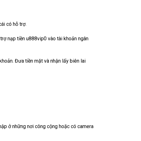
i có hỗ trợ.
trợ nạp tiền
u888vip0
vào tài khoản ngân
khoản. Đưa tiền mặt và nhận lấy biên lai
nhập ở những nơi công cộng hoặc có camera