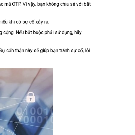
 mã OTP. Vì vậy, bạn không chia sẻ với bất
iếu khi có sự cố xảy ra.
ng cộng. Nếu bắt buộc phải sử dụng, hãy
Sự cẩn thận này sẽ giúp bạn tránh sự cố, lỗi