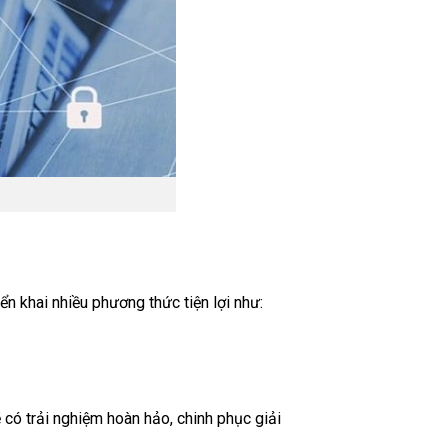
n khai nhiều phương thức tiện lợi như:
 có trải nghiệm hoàn hảo, chinh phục giải