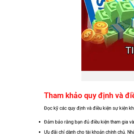
Tham khảo quy định và đi
Đọc kỹ các quy định và điều kiện sự kiện kh
Đảm bảo rằng bạn đủ điều kiện tham gia v
Ưu đãi chỉ dành cho tài khoản chính chủ. Nhà