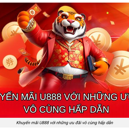
Khuyến mãi U888 với những ưu đãi vô cùng hấp dẫn