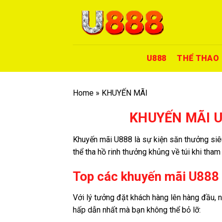
Skip
to
content
U888
THỂ THAO
Home
»
KHUYẾN MÃI
KHUYẾN MÃI U
Khuyến mãi
U888 là sự kiện săn thưởng siêu
thể tha hồ rinh thưởng khủng về túi khi tham
Top các khuyến mãi U888 
Với lý tưởng đặt khách hàng lên hàng đầu, 
hấp dẫn nhất mà bạn không thể bỏ lỡ: