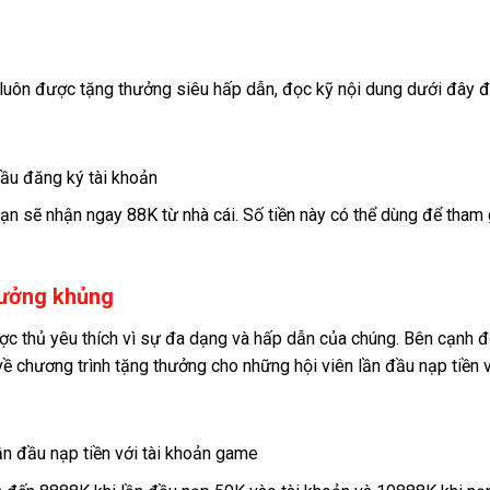
8 luôn được tặng thưởng siêu hấp dẫn, đọc kỹ nội dung dưới đây 
đầu đăng ký tài khoản
ạn sẽ nhận ngay 88K từ nhà cái. Số tiền này có thể dùng để tham g
hưởng khủng
c thủ yêu thích vì sự đa dạng và hấp dẫn của chúng. Bên cạnh đó
 về chương trình tặng thưởng cho những hội viên lần đầu nạp tiền v
lần đầu nạp tiền với tài khoản game