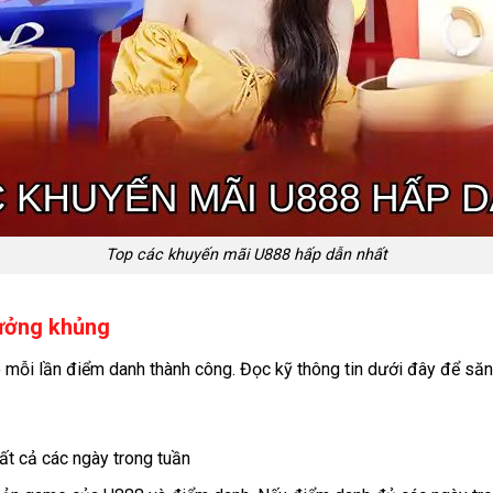
Top các khuyến mãi U888 hấp dẫn nhất
hưởng khủng
ỗi lần điểm danh thành công. Đọc kỹ thông tin dưới đây để săn
ất cả các ngày trong tuần