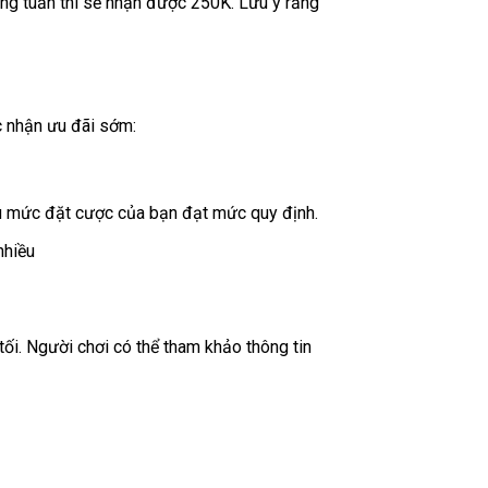
ng tuần thì sẽ nhận được 250K. Lưu ý rằng
c nhận ưu đãi sớm:
nếu mức đặt cược của bạn đạt mức quy định.
nhiều
 tối. Người chơi có thể tham khảo thông tin