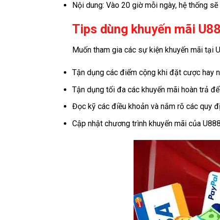
Nội dung: Vào 20 giờ mỗi ngày, hệ thống sẽ t
Tips dùng khuyến mãi U88
Muốn tham gia các sự kiện khuyến mãi tại 
Tận dụng các điểm cộng khi đặt cược hay nạp
Tận dụng tối đa các khuyến mãi hoàn trả để
Đọc kỹ các điều khoản và nắm rõ các quy đị
Cập nhật chương trình khuyến mãi của U888 l