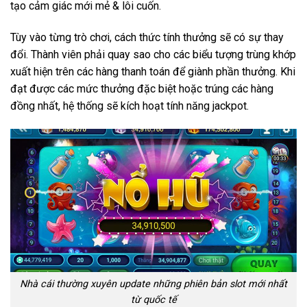
tạo cảm giác mới mẻ & lôi cuốn.
Tùy vào từng trò chơi, cách thức tính thưởng sẽ có sự thay
đổi. Thành viên phải quay sao cho các biểu tượng trùng khớp
xuất hiện trên các hàng thanh toán để giành phần thưởng. Khi
đạt được các mức thưởng đặc biệt hoặc trúng các hàng
đồng nhất, hệ thống sẽ kích hoạt tính năng jackpot.
Nhà cái thường xuyên update những phiên bản slot mới nhất
từ quốc tế