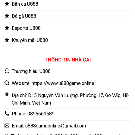
Bắn cá U888
Đá gà U888
Esports U888
Khuyến mãi U888
THÔNG TIN NHÀ CÁI
Thương hiệu: U888
Website: https://www.u888game.online
Địa chỉ: D15 Nguyễn Văn Lượng, Phường 17, Gò Vấp, Hồ
Chí Minh, Việt Nam
Phone: 0896669689
Email:
u888gameonline@gmail.com