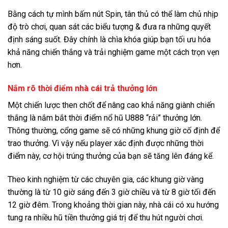
Bằng cách tự mình bấm nút Spin, tân thủ có thể làm chủ nhịp
độ trò chơi, quan sát các biểu tượng & đưa ra những quyết
định sáng suốt. Đây chính là chìa khóa giúp bạn tối ưu hóa
khả năng chiến thắng và trải nghiệm game một cách trọn vẹn
hơn.
Nắm rõ thời điểm nhà cái trả thưởng lớn
Một chiến lược then chốt để nâng cao khả năng giành chiến
thắng là nắm bắt thời điểm nổ hũ U888 “rải” thưởng lớn.
Thông thường, cổng game sẽ có những khung giờ cố định để
trao thưởng. Vì vậy nếu player xác định được những thời
điểm này, cơ hội trúng thưởng của bạn sẽ tăng lên đáng kể.
Theo kinh nghiệm từ các chuyên gia, các khung giờ vàng
thường là từ 10 giờ sáng đến 3 giờ chiều và từ 8 giờ tối đến
12 giờ đêm. Trong khoảng thời gian này, nhà cái có xu hướng
tung ra nhiều hũ tiền thưởng giá trị để thu hút người chơi.