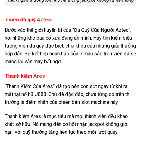
Rinh ngàn thưởng lớn nhờ hệ thống jackpot khủng từ hệ thống
7 viên đá quý Aztec
Bước vào thế giới huyền bí của “Đá Quý Của Người Aztec”,
nơi những kho báu cổ xưa đang ẩn mình. Hãy tìm kiếm biểu
tượng viên đá quý đặc biệt, chìa khóa của những giải thưởng
hấp dẫn. Sự kết hợp hoàn hảo của 7 màu sắc trên viên đá sẽ
mang lại vận may bất ngờ.
Thanh kiếm Ares
“Thanh Kiếm Của Ares” đã tạo nên cơn sốt ngay từ khi ra
mắt tại nổ hũ U888. Chủ đề độc đáo, chưa từng có trên thị
trường là điểm nhấn của phiên bản slot machine này.
Thanh kiếm Ares là mục tiêu mà mọi thành viên đều khao
khát sở hữu. Nó mang đến cơ hội nhận jackpot không giới
hạn, với quỹ thưởng tăng liên tục theo mỗi lượt quay.