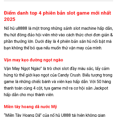
Điểm danh top 4 phiên bản slot game mới nhất
2025
Nổ hũ
u8888
là một trong những sảnh slot machine hấp dẫn,
thu hút đông đảo hội viên nhờ vào cách thức chơi đơn giản &
phần thưởng lớn. Dưới đây là 4 phiên bản săn hũ nổi bật mà
bạn không thể bỏ qua nếu muốn thử vận may của mình.
Vận may kẹo đường ngọt ngào
Vận May Ngọt Ngào” là trò chơi slot đầy màu sắc, lấy cảm
hứng từ thế giới kẹo ngọt của Candy Crush. Biểu tượng trong
game là những chiếc bánh và viên kẹo hấp dẫn. Với 50 hàng
thanh toán cùng 4 cột, tựa game mở ra cơ hội săn Jackpot
hấp dẫn cho mọi thành viên.
Miền tây hoang dã nước Mỹ
“Miền Tây Hoang Dã” của nổ hũ U888 tái hiện không gian