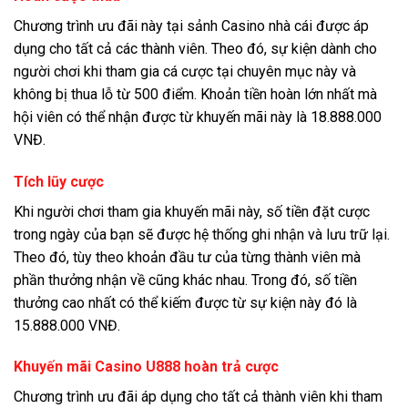
Chương trình ưu đãi này tại sảnh Casino nhà cái được áp
dụng cho tất cả các thành viên. Theo đó, sự kiện dành cho
người chơi khi tham gia cá cược tại chuyên mục này và
không bị thua lỗ từ 500 điểm. Khoản tiền hoàn lớn nhất mà
hội viên có thể nhận được từ khuyến mãi này là 18.888.000
VNĐ.
Tích lũy cược
Khi người chơi tham gia
khuyến mãi
này, số tiền đặt cược
trong ngày của bạn sẽ được hệ thống ghi nhận và lưu trữ lại.
Theo đó, tùy theo khoản đầu tư của từng thành viên mà
phần thưởng nhận về cũng khác nhau. Trong đó, số tiền
thưởng cao nhất có thể kiếm được từ sự kiện này đó là
15.888.000 VNĐ.
Khuyến mãi Casino U888 hoàn trả cược
Chương trình ưu đãi áp dụng cho tất cả thành viên khi tham