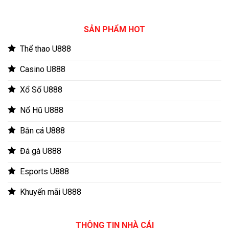
SẢN PHẨM HOT
Thể thao U888
Casino U888
Xổ Số U888
Nổ Hũ U888
Bắn cá U888
Đá gà U888
Esports U888
Khuyến mãi U888
THÔNG TIN NHÀ CÁI