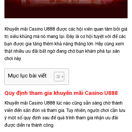
Khuyến mãi Casino U888 được các hội viên quan tâm bởi giá
trị siêu khủng mà nó mang lại. Đây là cơ hội tuyệt vời để các
bạn được gia tăng thêm khả năng thăng lớn. Hãy cùng xem
thật nhiều ưu đãi bất ngờ đang chờ bạn khám phá tại sân
chơi này.
Mục lục bài viết
Quy định tham gia khuyến mãi Casino U888
Khuyến mãi Casino
U888
lúc nào cũng sẵn sàng chờ thành
viên đến săn đón và tham gia. Tuy nhiên, người chơi cần lưu
ý một số quy định sau để quá trình tham gia nhận ưu đãi
được diễn ra thành công.