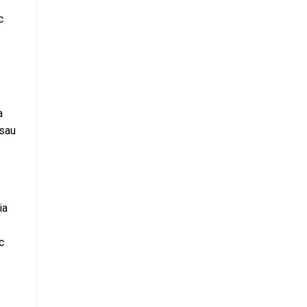
c
a
 sau
ia
c