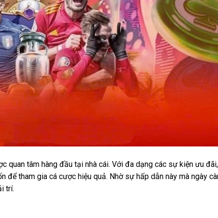
c quan tâm hàng đầu tại nhà cái. Với đa dạng các sự kiện ưu đãi,
vốn để tham gia cá cược hiệu quả. Nhờ sự hấp dẫn này mà ngày c
 trí.