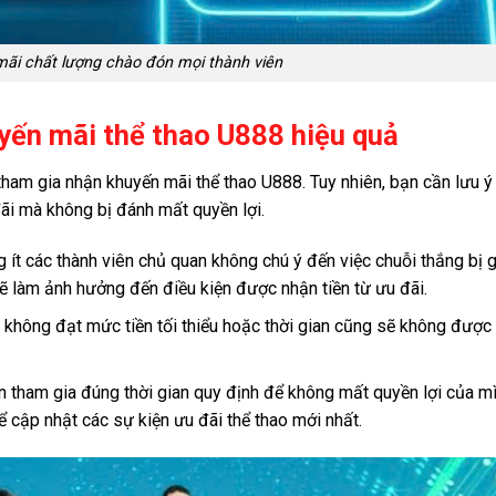
ãi chất lượng chào đón mọi thành viên
yến mãi thể thao U888 hiệu quả
tham gia nhận khuyến mãi thể thao U888. Tuy nhiên, bạn cần lưu ý
ãi mà không bị đánh mất quyền lợi.
ít các thành viên chủ quan không chú ý đến việc chuỗi thắng bị g
sẽ làm ảnh hưởng đến điều kiện được nhận tiền từ ưu đãi.
không đạt mức tiền tối thiểu hoặc thời gian cũng sẽ không được
n tham gia đúng thời gian quy định để không mất quyền lợi của mì
 cập nhật các sự kiện ưu đãi thể thao mới nhất.