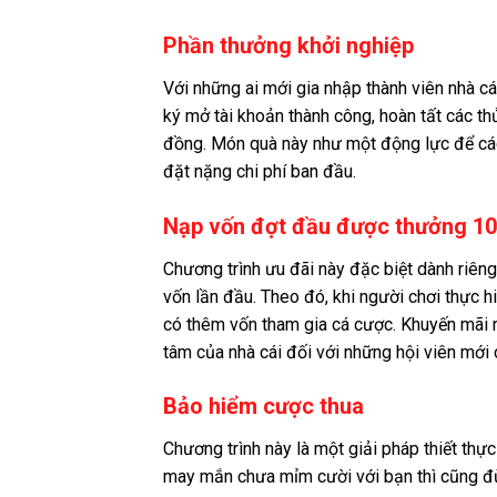
Phần thưởng khởi nghiệp
Với những ai mới gia nhập thành viên nhà c
ký mở tài khoản thành công, hoàn tất các th
đồng. Món quà này như một động lực để các
đặt nặng chi phí ban đầu.
Nạp vốn đợt đầu được thưởng 1
Chương trình ưu đãi này đặc biệt dành riên
vốn lần đầu. Theo đó, khi người chơi thực h
có thêm vốn tham gia cá cược. Khuyến mãi n
tâm của nhà cái đối với những hội viên mới 
Bảo hiểm cược thua
Chương trình này là một giải pháp thiết thự
may mắn chưa mỉm cười với bạn thì cũng đừ