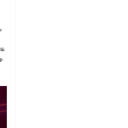
u
ãi.
ợp