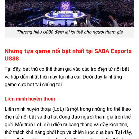
Thương hiệu U888 đem lại lợi thế cho người tham gia
Những tựa game nổi bật nhất tại SABA Esports
U888
Tại đây, bet thủ có thể tham gia vào các trò điện tử nổi bật
và hấp dẫn nhất hiện nay tại nhà cái. Dưới đây là những
game cực hot tại chúng tôi:
Liên minh huyền thoại
Liên minh huyền thoại (LoL) là một trong những trò thể thao
điện tử nổi bật và thu hút đông đảo người tham gia trên thế
giới. Mỗi trận LoL đều diễn ra căng thẳng và đầy kịch tính,
thử thách khả năng phối hợp và chiến lược của bạn. Tại đây,