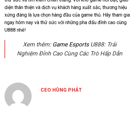
diện thân thiện và dịch vụ khách hàng xuất sắc, thương hiệu
xứng đáng là lựa chọn hàng đầu của game thủ. Hãy tham gia
ngay hôm nay và thử sức với những pha đấu đỉnh cao cùng
U888 nhé!
Xem thêm:
Game Esports
U888: Trải
Nghiệm Đỉnh Cao Cùng Các Trò Hấp Dẫn
CEO HÙNG PHÁT