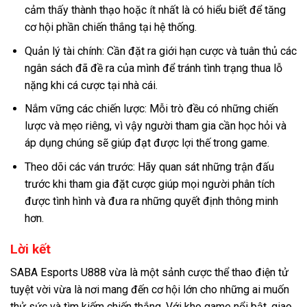
cảm thấy thành thạo hoặc ít nhất là có hiểu biết để tăng
cơ hội phần chiến thắng tại hệ thống.
Quản lý tài chính: Cần đặt ra giới hạn cược và tuân thủ các
ngân sách đã đề ra của mình để tránh tình trạng thua lỗ
nặng khi cá cược tại nhà cái.
Nắm vững các chiến lược: Mỗi trò đều có những chiến
lược và mẹo riêng, vì vậy người tham gia cần học hỏi và
áp dụng chúng sẽ giúp đạt được lợi thế trong game.
Theo dõi các ván trước: Hãy quan sát những trận đấu
trước khi tham gia đặt cược giúp mọi người phân tích
được tình hình và đưa ra những quyết định thông minh
hơn.
Lời kết
SABA Esports U888 vừa là một sảnh cược thể thao điện tử
tuyệt vời vừa là nơi mang đến cơ hội lớn cho những ai muốn
thử sức và tìm kiếm chiến thắng. Với kho game nổi bật, giao