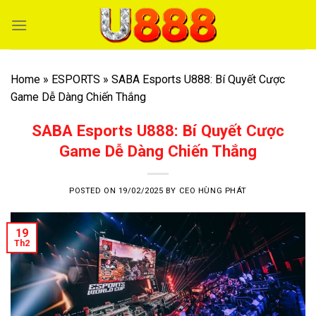
Skip
to
content
Home
»
ESPORTS
»
SABA Esports U888: Bí Quyết Cược
Game Dễ Dàng Chiến Thắng
SABA Esports U888: Bí Quyết Cược
Game Dễ Dàng Chiến Thắng
POSTED ON
19/02/2025
BY
CEO HÙNG PHÁT
19
Th2