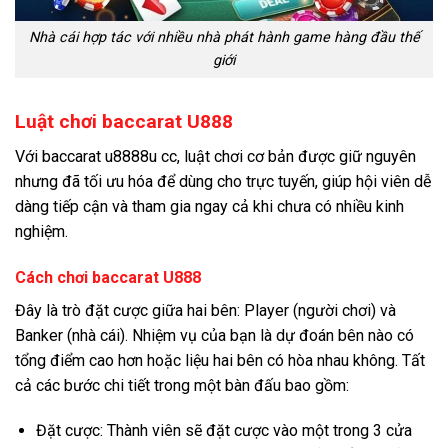
Nhà cái hợp tác với nhiều nhà phát hành game hàng đầu thế
giới
Luật chơi baccarat U888
Với baccarat
u8888u cc
, luật chơi cơ bản được giữ nguyên
nhưng đã tối ưu hóa để dùng cho trực tuyến, giúp hội viên dễ
dàng tiếp cận và tham gia ngay cả khi chưa có nhiều kinh
nghiệm.
Cách chơi baccarat U888
Đây là trò đặt cược giữa hai bên: Player (người chơi) và
Banker (nhà cái). Nhiệm vụ của bạn là dự đoán bên nào có
tổng điểm cao hơn hoặc liệu hai bên có hòa nhau không. Tất
cả các bước chi tiết trong một bàn đấu bao gồm:
Đặt cược: Thành viên sẽ đặt cược vào một trong 3 cửa