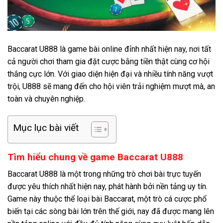
Baccarat U888 là game bài online đỉnh nhất hiện nay, nơi tất
cả người chơi tham gia đặt cược bằng tiền thật cùng cơ hội
thắng cực lớn. Với giao diện hiện đại và nhiều tính năng vượt
trội, U888 sẽ mang đến cho hội viên trải nghiệm mượt mà, an
toàn và chuyên nghiệp.
Mục lục bài viết
Tìm hiểu chung về game Baccarat U888
Baccarat U888 là một trong những trò chơi bài trực tuyến
được yêu thích nhất hiện nay, phát hành bởi nền tảng uy tín.
Game này thuộc thể loại bài Baccarat, một trò cá cược phổ
biến tại các sòng bài lớn trên thế giới, nay đã được mang lên