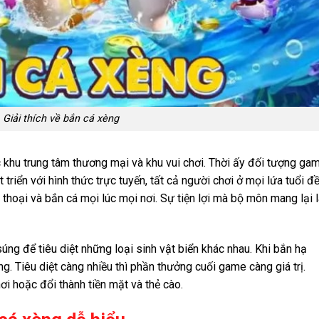
Giải thích về bắn cá xèng
 khu trung tâm thương mại và khu vui chơi. Thời ấy đối tượng ga
triển với hình thức trực tuyến, tất cả người chơi ở mọi lứa tuổi đ
 thoại và
bắn cá
mọi lúc mọi nơi. Sự tiện lợi mà bộ môn mang lại 
ng để tiêu diệt những loại sinh vật biển khác nhau. Khi bắn hạ
. Tiêu diệt càng nhiều thì phần thưởng cuối game càng giá trị.
ơi hoặc đổi thành tiền mặt và thẻ cào.