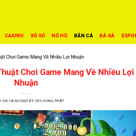
CASINO
XỔ SỐ
NỔ HŨ
BẮN CÁ
ĐÁ GÀ
ESPO
uật Chơi Game Mang Về Nhiều Lợi Nhuận
Thuật Chơi Game Mang Về Nhiều Lợi
Nhuận
D ON
18/02/2025
BY
CEO HÙNG PHÁT