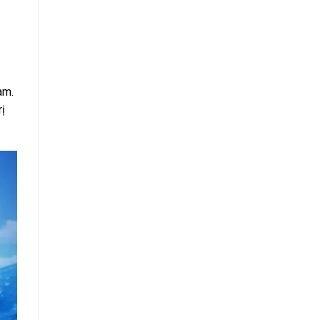
am.
rị