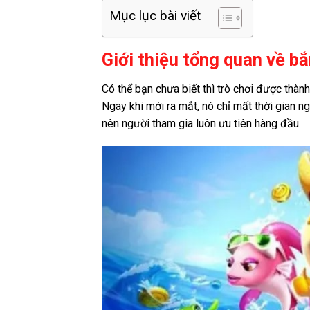
Mục lục bài viết
Giới thiệu tổng quan về b
Có thể bạn chưa biết thì trò chơi được thà
Ngay khi mới ra mắt, nó chỉ mất thời gian n
nên người tham gia luôn ưu tiên hàng đầu.