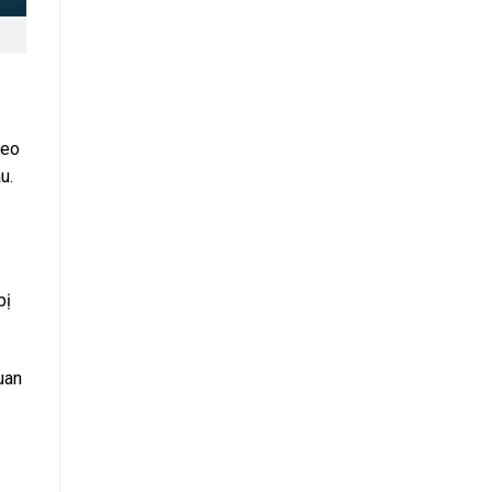
heo
u.
bị
uan