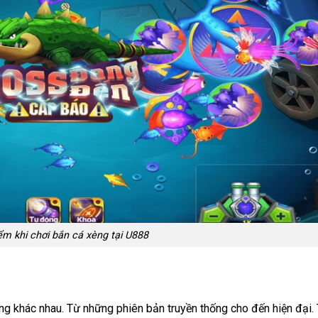
ểm khi chơi bắn cá xèng tại U888
g khác nhau. Từ những phiên bản truyền thống cho đến hiện đại.