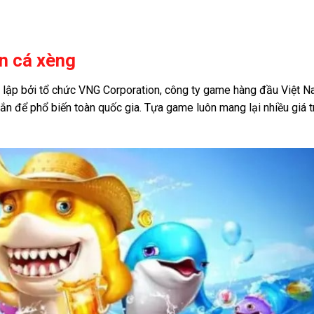
ắn cá xèng
nh lập bởi tổ chức VNG Corporation, công ty game hàng đầu Việt N
gắn để phổ biến toàn quốc gia. Tựa game luôn mang lại nhiều giá t