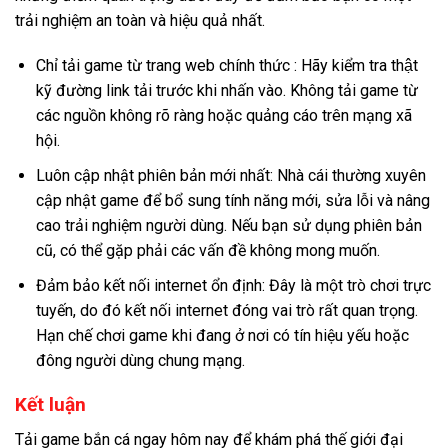
trải nghiệm an toàn và hiệu quả nhất.
Chỉ tải game từ trang web chính thức : Hãy kiểm tra thật
kỹ đường link tải trước khi nhấn vào. Không tải game từ
các nguồn không rõ ràng hoặc quảng cáo trên mạng xã
hội.
Luôn cập nhật phiên bản mới nhất: Nhà cái thường xuyên
cập nhật game để bổ sung tính năng mới, sửa lỗi và nâng
cao trải nghiệm người dùng. Nếu bạn sử dụng phiên bản
cũ, có thể gặp phải các vấn đề không mong muốn.
Đảm bảo kết nối internet ổn định: Đây là một trò chơi trực
tuyến, do đó kết nối internet đóng vai trò rất quan trọng.
Hạn chế chơi game khi đang ở nơi có tín hiệu yếu hoặc
đông người dùng chung mạng.
Kết luận
Tải game bắn cá ngay hôm nay để khám phá thế giới đại