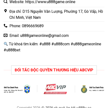
Website: https://www.u888game.online
Địa chỉ: D15 Nguyễn Văn Lượng, Phường 17, Gò Vấp, Hồ
Chí Minh, Việt Nam
Phone: 0896669689
Email:
u888gameonline@gmail.com
Từ khoá tìm kiếm:
#u888 #u888com #u888gameonline
#u888bet
ĐỐI TÁC ĐỘC QUYỀN THƯƠNG HIỆU ABCVIP
Copyright 2026 ©
2026 về quê ăn tết u888u.cc