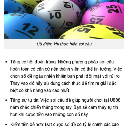
Ưu điểm khi thực hiện soi cầu
Tăng cơ hội đoán trúng: Những phương pháp soi cầu
hoàn toàn có căn cứ nên thành viên có thể tin tưởng. Việc
chọn số đề ngẫu nhiên khiến bạn phải đối mặt với rủi ro.
Thay vào đó hãy sử dụng cách thức để tìm ra giải đặc
biệt có khả năng vào cao nhất.
Tăng sự tự tin: Việc soi cầu đề giúp người chơi tại U888
nắm chắc chiến thắng trong tay. Bạn sẽ cảm thấy tự tin
hơn khi cược tiền vào những con số này.
Kiếm tiền dễ hơn: Đặt cược số đề có tỷ lệ chính xác cao