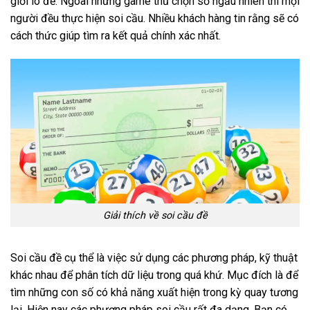
giới lô đề. Ngoài những game thủ chọn số ngẫu nhiên thì mọi
người đều thực hiện soi cầu. Nhiều khách hàng tin rằng sẽ có
cách thức giúp tìm ra kết quả chính xác nhất.
Giải thích về soi cầu đề
Soi cầu đề cụ thể là việc sử dụng các phương pháp, kỹ thuật
khác nhau để phân tích dữ liệu trong quá khứ. Mục đích là để
tìm những con số có khả năng xuất hiện trong kỳ quay tương
lại. Hiện nay các phương pháp soi cầu rất đa dạng. Bạn có