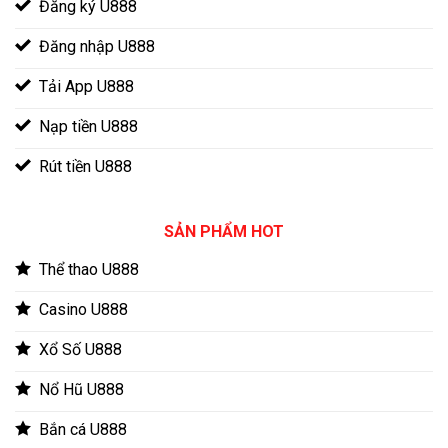
Đăng ký U888
Đăng nhập U888
Tải App U888
Nạp tiền U888
Rút tiền U888
SẢN PHẨM HOT
Thể thao U888
Casino U888
Xổ Số U888
Nổ Hũ U888
Bắn cá U888