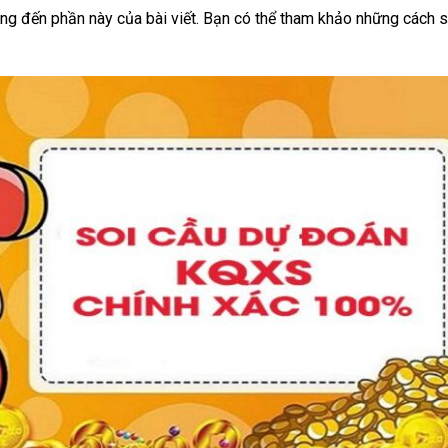
g đến phần này của bài viết. Bạn có thể tham khảo những cách 