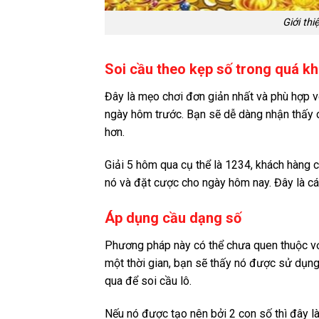
Giới thi
Soi cầu theo kẹp số trong quá k
Đây là mẹo chơi đơn giản nhất và phù hợp vớ
ngày hôm trước. Bạn sẽ dễ dàng nhận thấy co
hơn.
Giải 5 hôm qua cụ thể là 1234, khách hàng 
nó và đặt cược cho ngày hôm nay. Đây là cá
Áp dụng cầu dạng số
Phương pháp này có thể chưa quen thuộc vớ
một thời gian, bạn sẽ thấy nó được sử dụng
qua để soi cầu lô.
Nếu nó được tạo nên bởi 2 con số thì đây là