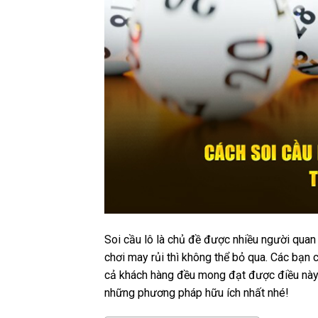
Soi cầu lô là chủ đề được nhiều người quan
chơi may rủi thì không thể bỏ qua. Các bạn
cả khách hàng đều mong đạt được điều này.
những phương pháp hữu ích nhất nhé!