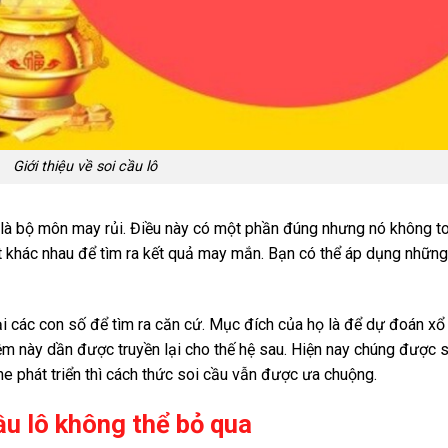
Giới thiệu về soi cầu lô
ề là bộ môn may rủi. Điều này có một phần đúng nhưng nó không t
ật khác nhau để tìm ra kết quả may mắn. Bạn có thể áp dụng những
ại các con số để tìm ra căn cứ. Mục đích của họ là để dự đoán xổ
ệm này dần được truyền lại cho thế hệ sau. Hiện nay chúng được 
ine phát triển thì cách thức soi cầu vẫn được ưa chuộng.
u lô không thể bỏ qua