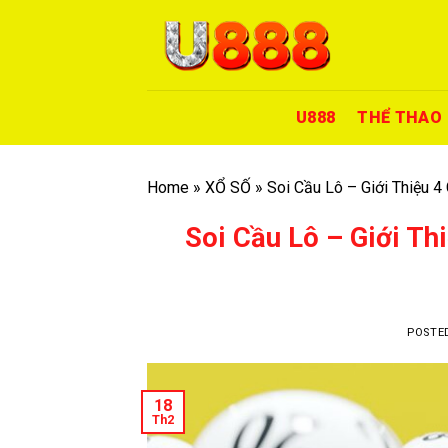
Skip
to
content
U888
THỂ THAO
Home
»
XỔ SỐ
»
Soi Cầu Lô – Giới Thiệu 
Soi Cầu Lô – Giới Th
POSTE
18
Th2