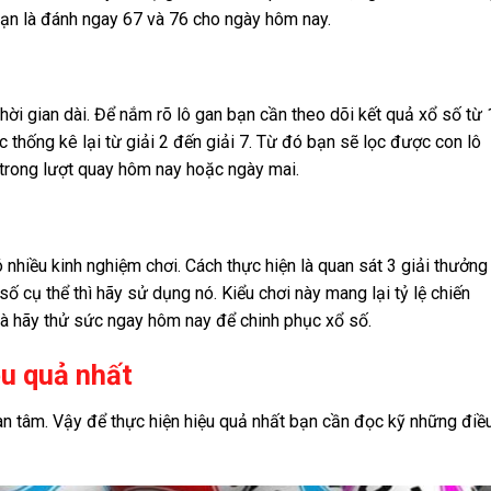
bạn là đánh ngay 67 và 76 cho ngày hôm nay.
hời gian dài. Để nắm rõ lô gan bạn cần theo dõi kết quả xổ số từ 
c thống kê lại từ giải 2 đến giải 7. Từ đó bạn sẽ lọc được con lô
 trong lượt quay hôm nay hoặc ngày mai.
nhiều kinh nghiệm chơi. Cách thực hiện là quan sát 3 giải thưởng
số cụ thể thì hãy sử dụng nó. Kiểu chơi này mang lại tỷ lệ chiến
à hãy thử sức ngay hôm nay để chinh phục xổ số.
ệu quả nhất
uan tâm. Vậy để thực hiện hiệu quả nhất bạn cần đọc kỹ những điề