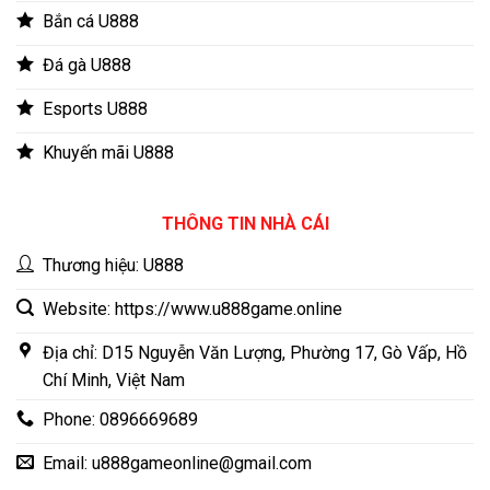
Bắn cá U888
Đá gà U888
Esports U888
Khuyến mãi U888
THÔNG TIN NHÀ CÁI
Thương hiệu: U888
Website: https://www.u888game.online
Địa chỉ: D15 Nguyễn Văn Lượng, Phường 17, Gò Vấp, Hồ
Chí Minh, Việt Nam
Phone: 0896669689
Email:
u888gameonline@gmail.com