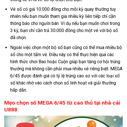
Vé số có giá 10.000 đồng cho mỗi kỳ quay thưởng tuy
nhiên nếu bạn muốn tham gia nhiều kỳ liên tiếp chỉ cần
thông báo cho người bán. Ví dụ nếu bạn muốn chơi trong
3 kỳ, bạn chỉ cần trả 30.000 đồng cho một vé với bộ số
đã chọn.
Ngoài việc chọn một bộ số bạn cũng có thể mua nhiều bộ
số cho một tấm vé. Điều này có thể thực hiện qua các
hình thức chơi Bao hoặc Cuộn giúp bạn tăng cơ hội trúng
thưởng mà không cần phải mua nhiều vé riêng biệt. MEGA
6/45 được đánh giá có tỷ lệ trúng cao so với các loại xổ
số khác nhờ vào cách chọn số linh hoạt và giải thưởng
hấp dẫn.
Mẹo chọn số MEGA 6/45 từ cao thủ tại nhà cái
U888