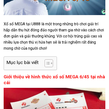
Xổ số MEGA tại U888 là một trong những trò chơi giải trí
hấp dẫn thu hút đông đảo người tham gia nhờ vào cách chơi
đơn giản và giải thưởng khủng. Với cơ hội trúng giải cao và
nhiều lựa chọn thú vị hứa hẹn sẽ là trải nghiệm rất đáng
mong chờ của người chơi!
Mục lục bài viết
Giới thiệu về hình thức xổ số MEGA 6/45 tại nhà
cái