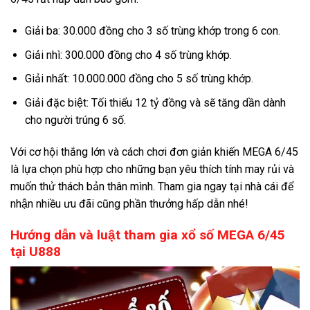
Giải ba: 30.000 đồng cho 3 số trùng khớp trong 6 con.
Giải nhì: 300.000 đồng cho 4 số trùng khớp.
Giải nhất: 10.000.000 đồng cho 5 số trùng khớp.
Giải đặc biệt: Tối thiểu 12 tỷ đồng và sẽ tăng dần dành
cho người trúng 6 số.
Với cơ hội thắng lớn và cách chơi đơn giản khiến MEGA 6/45
là lựa chọn phù hợp cho những bạn yêu thích tính may rủi và
muốn thử thách bản thân mình. Tham gia ngay tại nhà cái để
nhận nhiều ưu đãi cũng phần thưởng hấp dẫn nhé!
Hướng dẫn và luật tham gia xổ số MEGA 6/45
tại U888