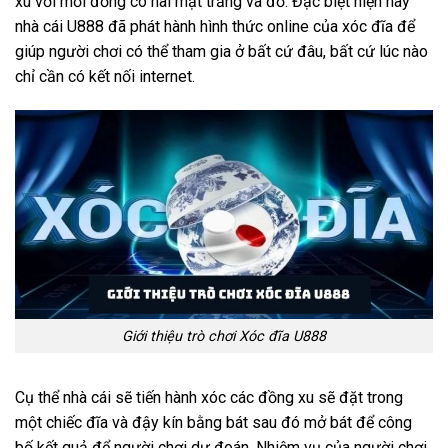
xu với mỗi đồng có hai mặt trắng và đỏ. Đặc biệt hiện nay
nhà cái U888 đã phát hành hình thức online của xóc đĩa để
giúp người chơi có thể tham gia ở bất cứ đâu, bất cứ lúc nào
chỉ cần có kết nối internet.
Giới thiệu trò chơi Xóc đĩa U888
Cụ thể nhà cái sẽ tiến hành xóc các đồng xu sẽ đặt trong
một chiếc đĩa và đậy kín bằng bát sau đó mở bát để công
bố kết quả để người chơi dự đoán. Nhiệm vụ của người chơi