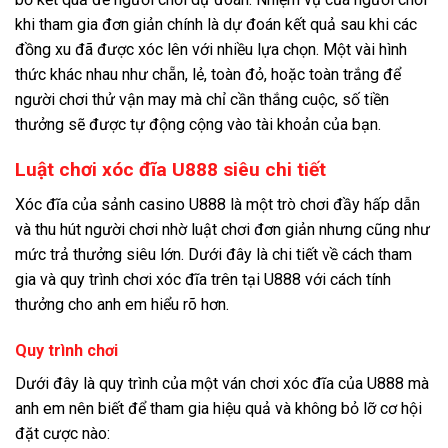
khi tham gia đơn giản chính là dự đoán kết quả sau khi các
đồng xu đã được xóc lên với nhiều lựa chọn. Một vài hình
thức khác nhau như chẵn, lẻ, toàn đỏ, hoặc toàn trắng để
người chơi thử vận may mà chỉ cần thắng cuộc, số tiền
thưởng sẽ được tự động cộng vào tài khoản của bạn.
Luật chơi xóc đĩa U888 siêu chi tiết
Xóc đĩa của sảnh
casino
U888 là một trò chơi đầy hấp dẫn
và thu hút người chơi nhờ luật chơi đơn giản nhưng cũng như
mức trả thưởng siêu lớn. Dưới đây là chi tiết về cách tham
gia và quy trình chơi xóc đĩa trên tại U888 với cách tính
thưởng cho anh em hiểu rõ hơn.
Quy trình chơi
Dưới đây là quy trình của một ván chơi xóc đĩa của U888 mà
anh em nên biết để tham gia hiệu quả và không bỏ lỡ cơ hội
đặt cược nào: