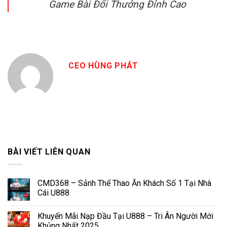
Game Bài Đổi Thưởng Đỉnh Cao
CEO HÙNG PHÁT
BÀI VIẾT LIÊN QUAN
CMD368 – Sảnh Thể Thao Ăn Khách Số 1 Tại Nhà
Cái U888
Khuyến Mãi Nạp Đầu Tại U888 – Tri Ân Người Mới
Khủng Nhất 2025