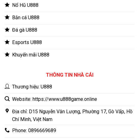
Nổ Hũ U888
Bắn cá U888
Đá gà U888
Esports U888
Khuyến mãi U888
THÔNG TIN NHÀ CÁI
Thương hiệu: U888
Website: https://www.u888game.online
Địa chỉ: D15 Nguyễn Văn Lượng, Phường 17, Gò Vấp, Hồ
Chí Minh, Việt Nam
Phone: 0896669689